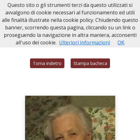
Questo sito o gli strumenti terzi da questo utilizzati si
Necrologi Civitavecchia
avvalgono di cookie necessari al funzionamento ed utili
alle finalità illustrate nella cookie policy. Chiudendo questo
Home
Italia
RM
Civitavecchia
VANDA IUCCI DIONORI
banner, scorrendo questa pagina, cliccando su un link o
proseguendo la navigazione in altra maniera, acconsenti
all'uso dei cookie.
Ulteriori informazioni
OK
Torna indietro
Stampa bacheca