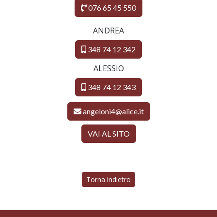
076 65 45 550
ANDREA
348 74 12 342
ALESSIO
348 74 12 343
angeloni4@alice.it
VAI AL SITO
Torna indietro