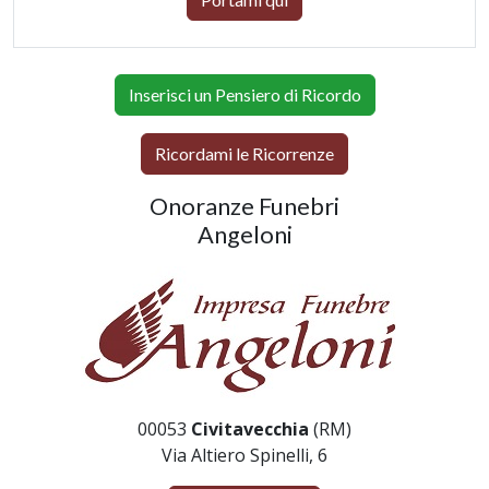
Inserisci un Pensiero di Ricordo
Ricordami le Ricorrenze
Onoranze Funebri
Angeloni
00053
Civitavecchia
(RM)
Via Altiero Spinelli, 6