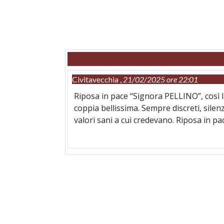
Civitavecchia ,
21/02/2025 ore 22:01
Riposa in pace “Signora PELLINO”, così 
coppia bellissima. Sempre discreti, silen
valori sani a cui credevano. Riposa in pa