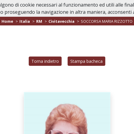
valgono di cookie necessari al funzionamento ed utili alle fina
Home
In Caso di Dec
o proseguendo la navigazione in altra maniera, acconsenti al
Home
Italia
RM
Civitavecchia
SOCCORSA MARIA RIZZOTTO
Torna indietro
Stampa bacheca