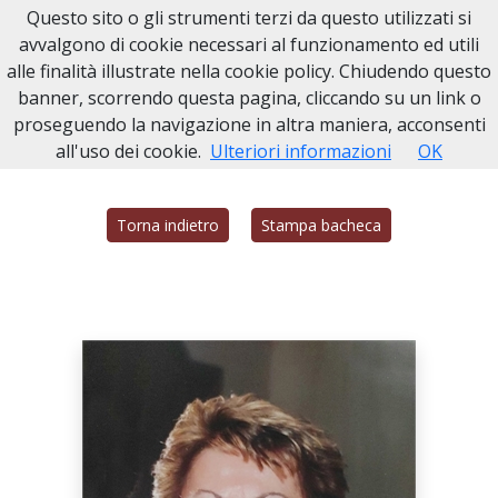
Questo sito o gli strumenti terzi da questo utilizzati si
Necrologi Civitavecchia
avvalgono di cookie necessari al funzionamento ed utili
alle finalità illustrate nella cookie policy. Chiudendo questo
Home
Italia
RM
Civitavecchia
RITA GALEANI
banner, scorrendo questa pagina, cliccando su un link o
proseguendo la navigazione in altra maniera, acconsenti
all'uso dei cookie.
Ulteriori informazioni
OK
Torna indietro
Stampa bacheca