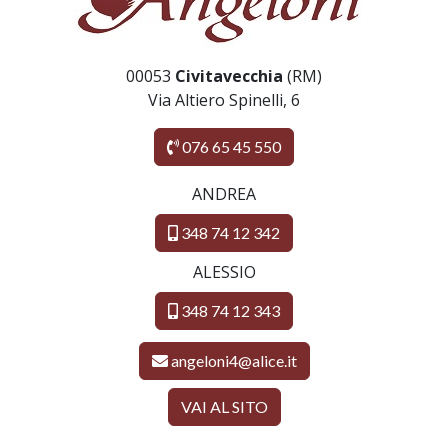
00053
Civitavecchia
(RM)
Via Altiero Spinelli, 6
076 65 45 550
ANDREA
348 74 12 342
ALESSIO
348 74 12 343
angeloni4@alice.it
VAI AL SITO