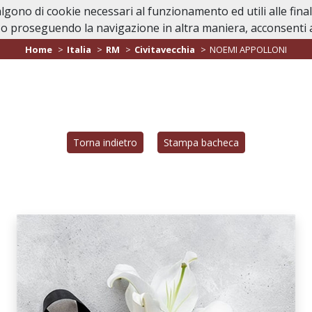
valgono di cookie necessari al funzionamento ed utili alle fina
Home
In Caso di Dec
o proseguendo la navigazione in altra maniera, acconsenti al
Home
Italia
RM
Civitavecchia
NOEMI APPOLLONI
Torna indietro
Stampa bacheca