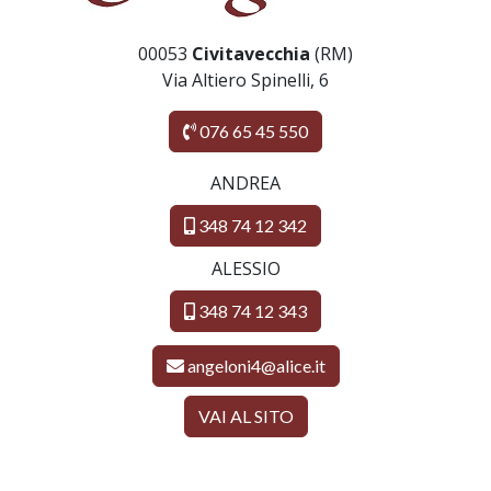
00053
Civitavecchia
(RM)
Via Altiero Spinelli, 6
076 65 45 550
ANDREA
348 74 12 342
ALESSIO
348 74 12 343
angeloni4@alice.it
VAI AL SITO