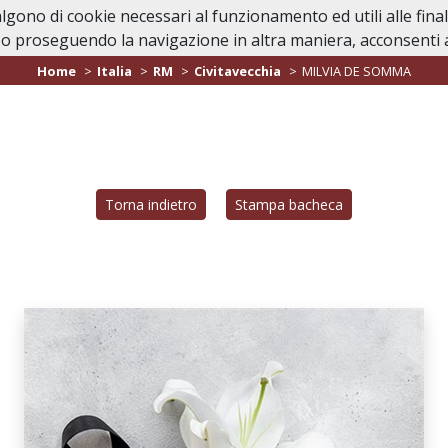
valgono di cookie necessari al funzionamento ed utili alle fina
Home
In Caso di Dec
o proseguendo la navigazione in altra maniera, acconsenti al
Home
Italia
RM
Civitavecchia
MILVIA DE SOMMA
Torna indietro
Stampa bacheca