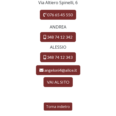
Via Altiero Spinelli, 6
076 65 45 550
ANDREA
348 74 12 342
ALESSIO
348 74 12 343
angeloni4@alice.it
VAI AL SITO
Torna indietro