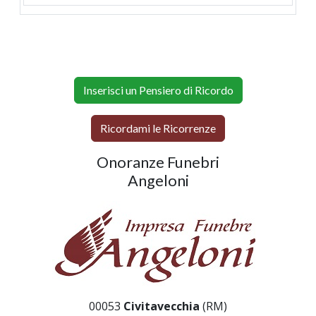
Inserisci un Pensiero di Ricordo
Ricordami le Ricorrenze
Onoranze Funebri
Angeloni
00053
Civitavecchia
(RM)