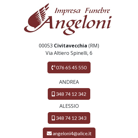
00053
Civitavecchia
(RM)
Via Altiero Spinelli, 6
076 65 45 550
ANDREA
348 74 12 342
ALESSIO
348 74 12 343
angeloni4@alice.it