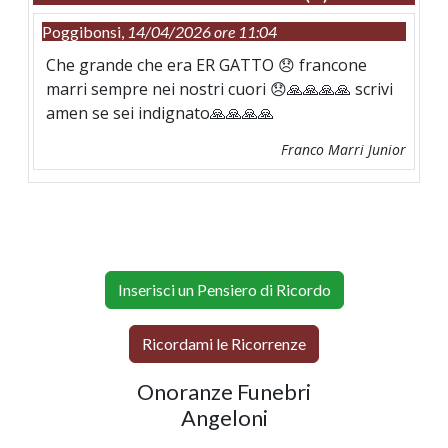
Poggibonsi,
14/04/2026 ore 11:04
Che grande che era ER GATTO 😞 francone
marri sempre nei nostri cuori 😞🙏🙏🙏🙏 scrivi
amen se sei indignato🙏🙏🙏🙏
Franco Marri Junior
Inserisci un Pensiero di Ricordo
Ricordami le Ricorrenze
Onoranze Funebri
Angeloni