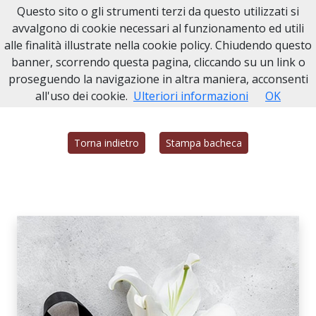
Questo sito o gli strumenti terzi da questo utilizzati si
Necrologi Civitavecchia
avvalgono di cookie necessari al funzionamento ed utili
alle finalità illustrate nella cookie policy. Chiudendo questo
Home
Italia
RM
Civitavecchia
ELSA DOSA
banner, scorrendo questa pagina, cliccando su un link o
proseguendo la navigazione in altra maniera, acconsenti
all'uso dei cookie.
Ulteriori informazioni
OK
Torna indietro
Stampa bacheca