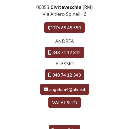
00053
Civitavecchia
(RM)
Via Altiero Spinelli, 6
076 65 45 550
ANDREA
348 74 12 342
ALESSIO
348 74 12 343
angeloni4@alice.it
VAI AL SITO