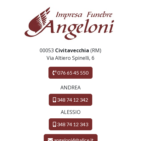
00053
Civitavecchia
(RM)
Via Altiero Spinelli, 6
076 65 45 550
ANDREA
348 74 12 342
ALESSIO
348 74 12 343
angeloni4@alice.it