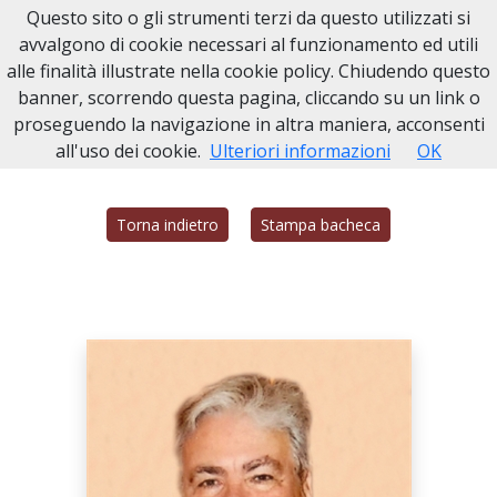
Questo sito o gli strumenti terzi da questo utilizzati si
Necrologi Civitavecchia
avvalgono di cookie necessari al funzionamento ed utili
alle finalità illustrate nella cookie policy. Chiudendo questo
Home
Italia
RM
Civitavecchia
CLAUDIO DI FRANCESCO
banner, scorrendo questa pagina, cliccando su un link o
proseguendo la navigazione in altra maniera, acconsenti
all'uso dei cookie.
Ulteriori informazioni
OK
Torna indietro
Stampa bacheca